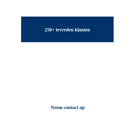
250+ tevreden klanten
Contact
Vragen? Wij helpen u graag verder.
Neem contact op
E-MAIL: